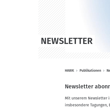
n
NEWSLETTER
P
HAWK
Publikationen
Ne
f
a
Newsletter abonn
d
n
Mit unserem Newsletter in
a
insbesondere Tagungen, E