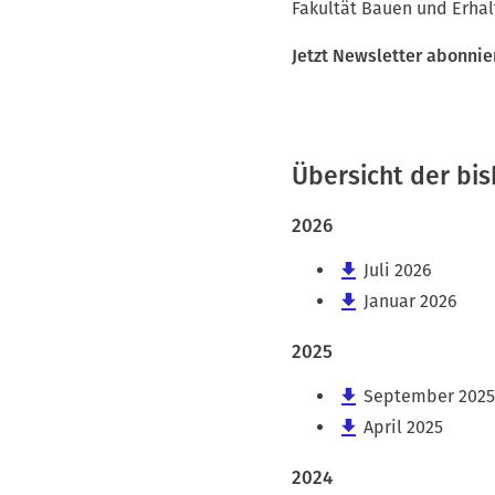
v
Fakultät Bauen und Erha
i
Jetzt Newsletter abonnie
g
a
t
i
Übersicht der bi
o
n
2026
Juli 2026
Januar 2026
2025
September 2025
April 2025
2024