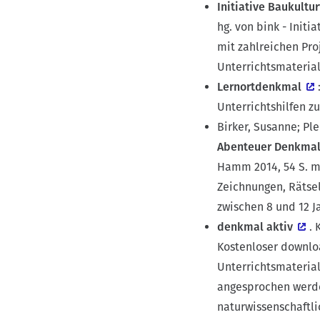
Initiative Baukultu
hg. von bink - Init
mit zahlreichen Pro
Unterrichtsmateria
Lernortdenkmal
Unterrichtshilfen 
Birker, Susanne; Ple
Abenteuer Denkmalp
Hamm 2014, 54 S. mi
Zeichnungen, Rätsel
zwischen 8 und 12 J
denkmal aktiv
. 
Kostenloser downlo
Unterrichtsmateria
angesprochen werden
naturwissenschaftli