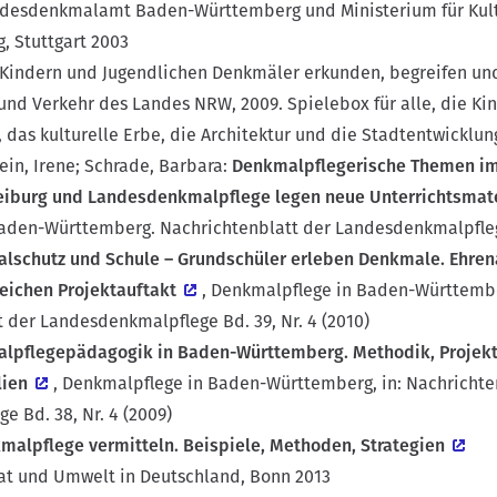
ndesdenkmalamt Baden-Württemberg und Ministerium für Kultu
 Stuttgart 2003
t Kindern und Jugendlichen Denkmäler erkunden, begreifen un
nd Verkehr des Landes NRW, 2009. Spielebox für alle, die Ki
das kulturelle Erbe, die Architektur und die Stadtentwicklu
lein, Irene; Schrade, Barbara:
Denkmalpflegerische Themen im 
eiburg und Landesdenkmalpflege legen neue Unterrichtsmate
aden-Württemberg. Nachrichtenblatt der Landesdenkmalpflege 
lschutz und Schule – Grundschüler erleben Denkmale. Ehre
eichen Projektauftakt
, Denkmalpflege in Baden-Württemb
t der Landesdenkmalpflege Bd. 39, Nr. 4 (2010)
lpflegepädagogik in Baden-Württemberg.
Methodik, Projek
lien
, Denkmalpflege in Baden-Württemberg, in: Nachrichte
 Bd. 38, Nr. 4 (2009)
malpflege vermitteln. Beispiele, Methoden, Strategien
t und Umwelt in Deutschland, Bonn 2013