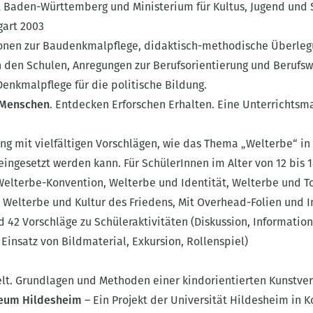
aden-Württemberg und Ministerium für Kultus, Jugend und 
gart 2003
onen zur Baudenkmalpflege, didaktisch-methodische Überle
n den Schulen, Anregungen zur Berufsorientierung und Berufs
enkmalpflege für die politische Bildung.
 Menschen
. Entdecken Erforschen Erhalten. Eine Unterrichts
g mit vielfältigen Vorschlägen, wie das Thema „Welterbe“ in
eingesetzt werden kann. Für SchülerInnen im Alter von 12 bis 1
elterbe-Konvention, Welterbe und Identität, Welterbe und T
Welterbe und Kultur des Friedens, Mit Overhead-Folien und In
 42 Vorschläge zu Schüleraktivitäten (Diskussion, Informatio
Einsatz von Bildmaterial, Exkursion, Rollenspiel)
lt. Grundlagen und Methoden einer kindorientierten Kunstver
eum Hildesheim
– Ein Projekt der Universität Hildesheim in 