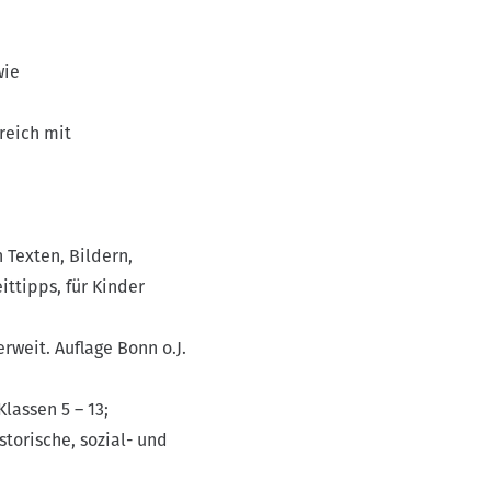
wie
reich mit
 Texten, Bildern,
ittipps, für Kinder
erweit. Auflage Bonn o.J.
assen 5 – 13;
torische, sozial- und