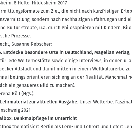
eim, 8 Hefte, Hildesheim 2017
ermittlungsformate zum Ziel, die nicht nach kurzfristigen Erle
nsvermittlung, sondern nach nachhaltigen Erfahrungen und ei
d Kultur strebte, u.a. durch Philosophieren mit Kindern, Bil
ische Prozesse.
recht, Susanne Rebscher:
. Entdecke besondere Orte in Deutschland, Magellan Verlag
 für jede Welterbestätte sowie einige Interviews, in denen u. a
becker Altstadt und damit mitten in einem Weltkulturerbe zu
Anne Ibelings orientieren sich eng an der Realität. Manchmal h
sich ein genaueres Bild zu machen).
rena Röll (Hgs.):
 Lehrmaterial zur aktuellen Ausgabe
. Unser Welterbe. Faszina
unschweig 2021
albox. Denkmalpflege im Unterricht
lbox thematisiert Berlin als Lern- und Lehrort und liefert 