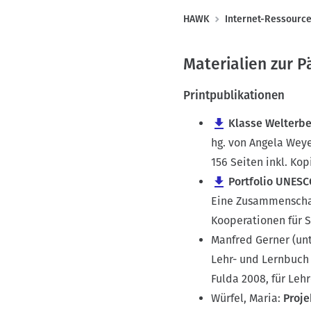
P
HAWK
Internet-Ressourc
f
a
Materialien zur 
d
Printpublikationen
n
a
Klasse Welterbe
v
hg. von Angela Weye
i
156 Seiten inkl. Ko
g
Portfolio UNES
a
Eine Zusammenschau 
t
Kooperationen für 
i
Manfred Gerner (unt
o
Lehr- und Lernbuch 
n
Fulda 2008, für Lehr
Würfel, Maria:
Proj