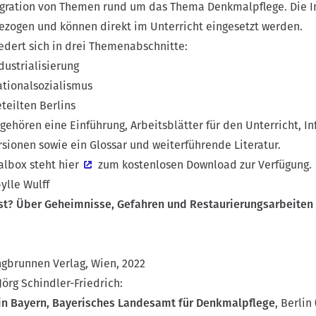
tegration von Themen rund um das Thema Denkmalpflege. Die I
ezogen und können direkt im Unterricht eingesetzt werden.
edert sich in drei Themenabschnitte:
ustrialisierung
tionalsozialismus
eilten Berlins
gehören eine Einführung, Arbeitsblätter für den Unterricht, I
rsionen sowie ein Glossar und weiterführende Literatur.
albox steht
hier
zum kostenlosen Download zur Verfügung.
ylle Wulff
st? Über Geheimnisse, Gefahren und Restaurierungsarbeiten
ungbrunnen Verlag, Wien, 2022
rg Schindler-Friedrich:
in Bayern, Bayerisches Landesamt für Denkmalpflege
, Berli