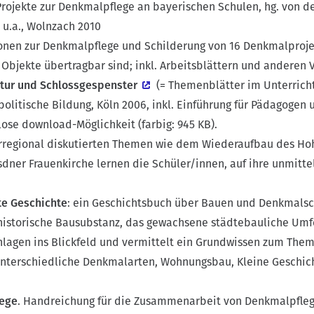
Projekte zur Denkmalpflege an bayerischen Schulen, hg. von d
u.a., Wolnzach 2010
onen zur Denkmalpflege und Schilderung von 16 Denkmalproje
bjekte übertragbar sind; inkl. Arbeitsblättern und anderen 
tur und Schlossgespenster
(= Themenblätter im Unterricht 
politische Bildung, Köln 2006, inkl. Einführung für Pädagogen 
lose download-Möglichkeit (farbig: 945 KB).
regional diskutierten Themen wie dem Wiederaufbau des Hoh
sdner Frauenkirche lernen die Schüler/innen, auf ihre unmit
e Geschichte
: ein Geschichtsbuch über Bauen und Denkmalsch
 historische Bausubstanz, das gewachsene städtebauliche Umf
agen ins Blickfeld und vermittelt ein Grundwissen zum Them
 unterschiedliche Denkmalarten, Wohnungsbau, Kleine Geschic
lege
. Handreichung für die Zusammenarbeit von Denkmalpfleg