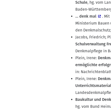
Schule
, hg. vom La
Baden-Württemberg,
... denk mal
. Mi
Ministerium Bauen u
den Denkmalschutz, 
Jacobs, Friedrich; P
Schulverwaltung Fr
Denkmalpflege in B
Plein, Irene:
Denkma
ermöglichte erfolgr
in: Nachrichtenblat
Plein, Irene:
Denkma
Unterrichtsmateria
Landesdenkmalpflege
Baukultur und Denk
hg. vom Bund Heima