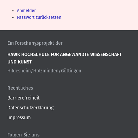
P
Anmelden
r
Passwort zurücksetzen
i
m
a
r
Ein Forschungsprojekt der
y
HAWK HOCHSCHULE FÜR ANGEWANDTE WISSENSCHAFT
t
UND KUNST
a
Hildesheim/Holzminden/Göttingen
b
s
Rechtliches
Barrierefreiheit
Datenschutzerklärung
Impressum
Folgen Sie uns