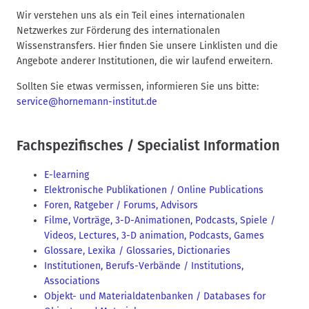
n
Wir verstehen uns als ein Teil eines internationalen
a
Netzwerkes zur Förderung des internationalen
v
Wissenstransfers. Hier finden Sie unsere Linklisten und die
i
Angebote anderer Institutionen, die wir laufend erweitern.
g
Sollten Sie etwas vermissen, informieren Sie uns bitte:
a
service@hornemann-institut.de
t
i
o
Fachspezifisches / Specialist Information
n
E-learning
Elektronische Publikationen / Online Publications
Foren, Ratgeber / Forums, Advisors
Filme, Vorträge, 3-D-Animationen, Podcasts, Spiele /
Videos, Lectures, 3-D animation, Podcasts, Games
Glossare, Lexika / Glossaries, Dictionaries
Institutionen, Berufs-Verbände / Institutions,
Associations
Objekt- und Materialdatenbanken / Databases for