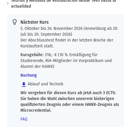
Teorías y Métodos de Restauración desde 1945 hasta la
n
actualidad
a
v
Nächster Kurs
i
5. Oktober bis 29. November 2026 (Anmeldung ab 20.
g
Juli bis 20. September 2026)
a
Der Abschlusstest findet in der letzten Woche der
t
Kurslaufzeit statt.
i
Kursgebühr:
318,- € (10 % Ermäßigung für
o
Studierende, RiA-Mitglieder im Vorpraktikum und
Alumni der HAWK)
n
Buchung
Ablauf und Technik
Wir vergeben für diesen Kurs ab jetzt auch 3 ECTS:
Sie haben die Wahl zwischen unserem bisherigen
qualifizierten Zeugnis oder einem HAWK-Zeugnis als
Microcredential.
FAQ