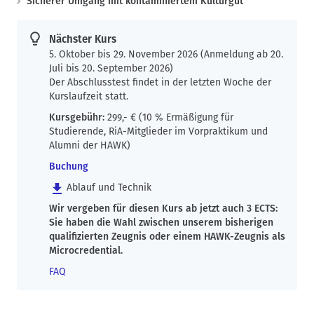
Sicherer Umgang mit kontaminiertem Kulturgut
n
a
Nächster Kurs
v
5. Oktober bis 29. November 2026 (Anmeldung ab 20.
i
Juli bis 20. September 2026)
g
Der Abschlusstest findet in der letzten Woche der
a
Kurslaufzeit statt.
t
Kursgebühr:
299,- € (10 % Ermäßigung für
i
Studierende, RiA-Mitglieder im Vorpraktikum und
o
Alumni der HAWK)
n
Buchung
Ablauf und Technik
Wir vergeben für diesen Kurs ab jetzt auch 3 ECTS:
Sie haben die Wahl zwischen unserem bisherigen
qualifizierten Zeugnis oder einem HAWK-Zeugnis als
Microcredential.
FAQ