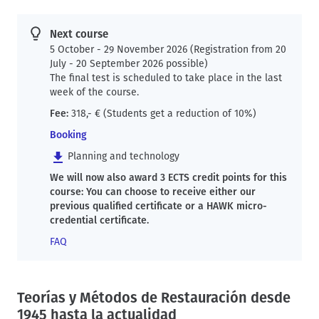
d
t
c
Next course
r
5 October - 29 November 2026 (Registration from 20
u
July - 20 September 2026 possible)
m
The final test is scheduled to take place in the last
week of the course.
b
Fee:
318,- € (Students get a reduction of 10%)
Booking
Planning and technology
We will now also award 3 ECTS credit points for this
course: You can choose to receive either our
previous qualified certificate or a HAWK micro-
credential certificate.
FAQ
Teorías y Métodos de Restauración desde
1945 hasta la actualidad