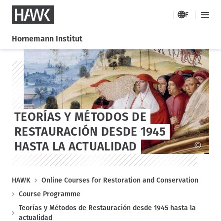
HAWK
DE
H
M
a
a
Hornemann Institut
i
u
n
S
S
p
M
k
k
t
e
i
i
n
n
p
p
a
u
t
t
v
o
o
i
TEORÍAS Y MÉTODOS DE
m
s
g
RESTAURACIÓN DESDE 1945
a
t
a
i
a
HASTA LA ACTUALIDAD
©
t
n
g
i
c
e
o
o
B
HAWK
Online Courses for Restoration and Conservation
n
n
r
Course Programme
t
e
e
Teorías y Métodos de Restauración desde 1945 hasta la
a
n
actualidad