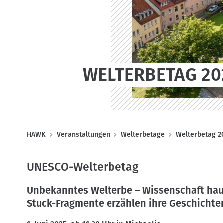
WELTERBETAG 20
P
HAWK
Veranstaltungen
Welterbetage
Welterbetag 2
f
a
UNESCO-Welterbetag
d
Unbekanntes Welterbe – Wissenschaft hau
n
Stuck-Fragmente erzählen ihre Geschichte
a
v