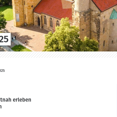
25
025
tnah erleben
n