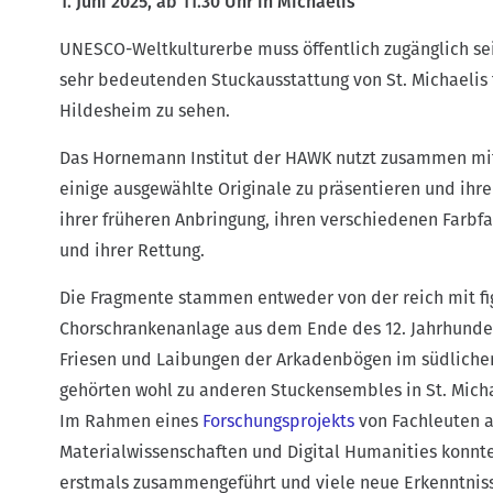
1. Juni 2025, ab 11.30 Uhr in Michaelis
i
UNESCO-Weltkulturerbe muss öffentlich zugänglich sein
g
sehr bedeutenden Stuckausstattung von St. Michaelis tr
a
Hildesheim zu sehen.
t
i
Das Hornemann Institut der HAWK nutzt zusammen mit
o
einige ausgewählte Originale zu präsentieren und ihre 
n
ihrer früheren Anbringung, ihren verschiedenen Farbfa
und ihrer Rettung.
Die Fragmente stammen entweder von der reich mit fi
Chorschrankenanlage aus dem Ende des 12. Jahrhunder
Friesen und Laibungen der Arkadenbögen im südlichen
gehörten wohl zu anderen Stuckensembles in St. Michae
Im Rahmen eines
Forschungsprojekts
von Fachleuten a
Materialwissenschaften und Digital Humanities konnten
erstmals zusammengeführt und viele neue Erkenntnis