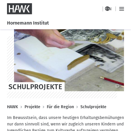
HAWK
EN
H
M
a
a
Hornemann Institut
i
u
n
D
S
p
M
i
k
t
e
r
i
n
n
e
p
a
u
k
t
v
t
o
i
z
s
g
u
t
a
m
a
SCHULPROJEKTE
©
t
I
g
i
n
e
o
h
P
HAWK
Projekte
Für die Region
Schulprojekte
a
n
f
l
Im Bewusstsein, dass unsere heutigen Erhaltungsbemühungen
a
t
nur dann sinnvoll sind, wenn wir zugleich unseren Kindern und
d
Jugendlichen Bezüge zum Kulturerbe aufzuzeigen vermögen,