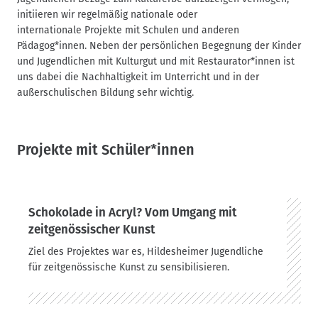
n
initiieren wir regelmäßig nationale oder
a
internationale Projekte mit Schulen und anderen
v
Pädagog*innen. Neben der persönlichen Begegnung der Kinder
i
und Jugendlichen mit Kulturgut und mit Restaurator*innen ist
g
uns dabei die Nachhaltigkeit im Unterricht und in der
außerschulischen Bildung sehr wichtig.
a
t
i
o
Projekte mit Schüler*innen
n
Schokolade in Acryl? Vom Umgang mit
zeitgenössischer Kunst
Ziel des Projektes war es, Hildesheimer Jugendliche
für zeitgenössische Kunst zu sensibilisieren.