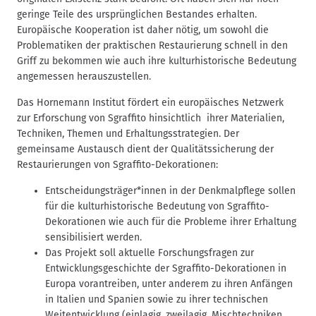
n
geringe Teile des ursprünglichen Bestandes erhalten.
a
Europäische Kooperation ist daher nötig, um sowohl die
v
Problematiken der praktischen Restaurierung schnell in den
i
Griff zu bekommen wie auch ihre kulturhistorische Bedeutung
g
angemessen herauszustellen.
a
Das Hornemann Institut fördert ein europäisches Netzwerk
t
zur Erforschung von Sgraffito hinsichtlich ihrer Materialien,
i
Techniken, Themen und Erhaltungsstrategien. Der
o
gemeinsame Austausch dient der Qualitätssicherung der
n
Restaurierungen von Sgraffito-Dekorationen:
Entscheidungsträger*innen in der Denkmalpflege sollen
für die kulturhistorische Bedeutung von Sgraffito-
Dekorationen wie auch für die Probleme ihrer Erhaltung
sensibilisiert werden.
Das Projekt soll aktuelle Forschungsfragen zur
Entwicklungsgeschichte der Sgraffito-Dekorationen in
Europa vorantreiben, unter anderem zu ihren Anfängen
in Italien und Spanien sowie zu ihrer technischen
Weitentwicklung (einlagig, zweilagig, Mischtechniken