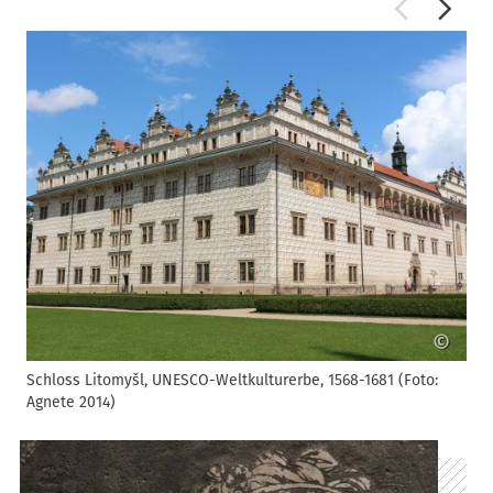
©
Schloss Litomyšl, UNESCO-Weltkulturerbe, 1568-1681 (Foto:
I
Agnete 2014)
Z