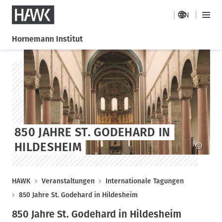
HAWK
EN
H
M
a
a
Hornemann Institut
i
u
n
D
S
p
M
i
k
t
e
r
i
n
n
e
p
a
u
k
t
v
t
o
i
z
s
g
850 JAHRE ST. GODEHARD IN
u
t
a
m
a
HILDESHEIM
©
t
I
g
i
n
e
o
h
P
HAWK
Veranstaltungen
Internationale Tagungen
a
n
f
850 Jahre St. Godehard in Hildesheim
l
a
t
850 Jahre St. Godehard in Hildesheim
d