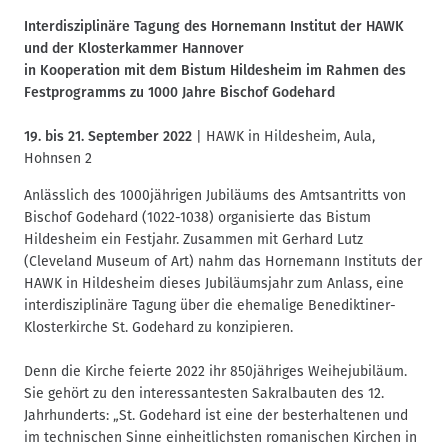
n
Interdisziplinäre Tagung des Hornemann Institut der HAWK
a
und der Klosterkammer Hannover
v
in Kooperation mit dem Bistum Hildesheim im Rahmen des
i
Festprogramms zu 1000 Jahre Bischof Godehard
g
a
19. bis 21. September 2022
| HAWK in Hildesheim, Aula,
t
Hohnsen 2
i
Anlässlich des 1000jährigen Jubiläums des Amtsantritts von
o
Bischof Godehard (1022-1038) organisierte das Bistum
n
Hildesheim ein Festjahr. Zusammen mit Gerhard Lutz
(Cleveland Museum of Art) nahm das Hornemann Instituts der
HAWK in Hildesheim dieses Jubiläumsjahr zum Anlass, eine
interdisziplinäre Tagung über die ehemalige Benediktiner-
Klosterkirche St. Godehard zu konzipieren.
Denn die Kirche feierte 2022 ihr 850jähriges Weihejubiläum.
Sie gehört zu den interessantesten Sakralbauten des 12.
Jahrhunderts: „St. Godehard ist eine der besterhaltenen und
im technischen Sinne einheitlichsten romanischen Kirchen in