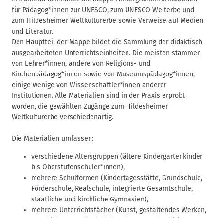
n
für Pädagog*innen zur UNESCO, zum UNESCO Welterbe und
a
zum Hildesheimer Weltkulturerbe sowie Verweise auf Medien
v
und Literatur.
i
Den Hauptteil der Mappe bildet die Sammlung der didaktisch
g
ausgearbeiteten Unterrichtseinheiten. Die meisten stammen
von Lehrer*innen, andere von Religions- und
a
Kirchenpädagog*innen sowie von Museumspädagog*innen,
t
einige wenige von Wissenschaftler*innen anderer
i
Institutionen. Alle Materialien sind in der Praxis erprobt
o
worden, die gewählten Zugänge zum Hildesheimer
n
Weltkulturerbe verschiedenartig.
Die Materialien umfassen:
verschiedene Altersgruppen (ältere Kindergartenkinder
bis Oberstufenschüler*innen),
mehrere Schulformen (Kindertagesstätte, Grundschule,
Förderschule, Realschule, integrierte Gesamtschule,
staatliche und kirchliche Gymnasien),
mehrere Unterrichtsfächer (Kunst, gestaltendes Werken,